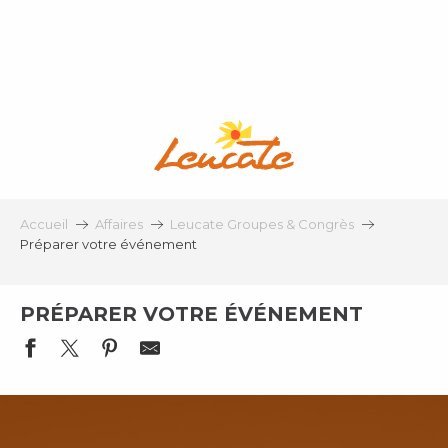
Aller
au
contenu
principal
Accueil
Affaires
Leucate Groupes & Congrès
Préparer votre événement
PRÉPARER VOTRE ÉVÉNEMENT