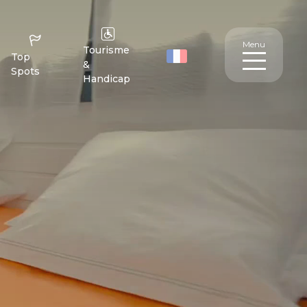
Menu
Tourisme
Top
&
Spots
Handicap