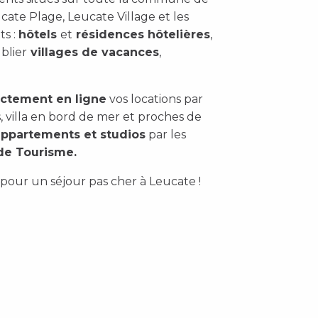
cate Plage, Leucate Village et les
ts :
hôtels
et
résidences hôtelières
,
ublier
villages de vacances
,
ectement en ligne
vos locations par
, villa en bord de mer et proches de
appartements et studios
par les
de Tourisme.
pour un séjour pas cher à Leucate !
Hôtels
Campings
Agences de Location