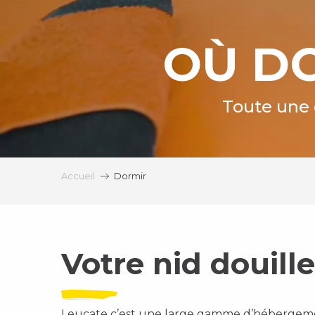
OÙ DO
Toute une 
Accueil
Dormir
Votre nid douille
Leucate c’est une large gamme d’hébergeme