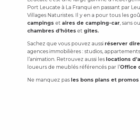
Port Leucate à La Franqui en passant par Leu
Villages Naturistes.
Il y en a pour tous les goû
campings
et
aires de camping-car
, sans o
chambres d’hôtes
et
gites.
Sachez que vous pouvez aussi
réserver dir
agences immobilières : studios, appartements
l’animation.
Retrouvez aussi les
locations d’
loueurs de meublés référencés par l’
Office 
Ne manquez pas
les
bons plans et promos
Réservation en ligne
Gîtes et chambres
Villages et centres de
d’hôtes