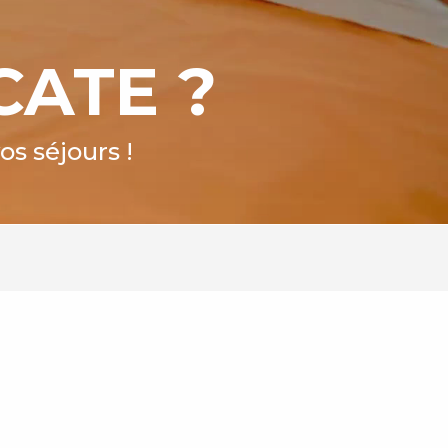
CATE ?
s séjours !