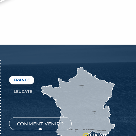
FRANCE
PARIS
LEUCATE
LYON
COMMENT VENIR ?
TOULOUSE
MONTPELLIER
MARSEILLE
LEUCATE