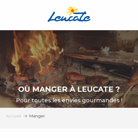
Aller
au
contenu
principal
OÙ MANGER À LEUCATE ?
Pour toutes les envies gourmandes !
Accueil
Manger