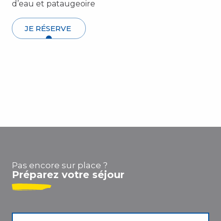
d’eau et pataugeoire
JE RÉSERVE
Aqualand
SPORTS NAUTIQUES
Port Leucate, Leucate
Découvrir
Pas encore sur place ?
Préparez votre séjour