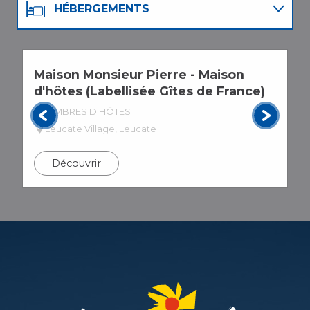
HÉBERGEMENTS
RESTAURANTS
Maison Monsieur Pierre - Maison
L
AGENDA
d'hôtes (Labellisée Gîtes de France)
C
CHAMBRES D'HÔTES
Leucate Village, Leucate
Découvrir