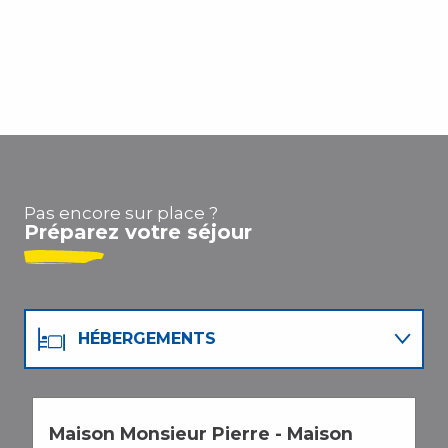
Plaisance et location de bateaux
La Pêche
Ski nautique et wakeboard
Plongée sous-marine
Parc aquatique – Piscine
Les clubs de plage
Pas encore sur place ?
Préparez votre séjour
HÉBERGEMENTS
RESTAURANTS
Maison Monsieur Pierre - Maison
L