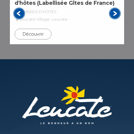
AGENDA
d'hôtes (Labellisée Gîtes de France)
C
CHAMBRES D'HÔTES
Leucate Village, Leucate
Découvrir