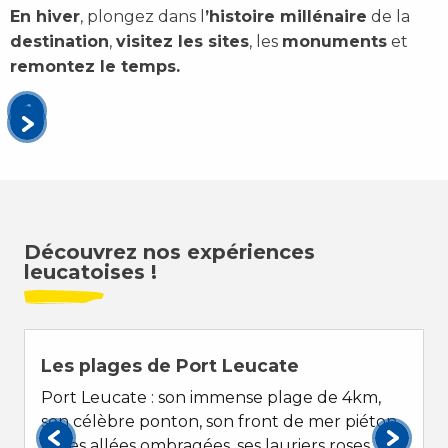
En hiver
, plongez dans l
’histoire millénaire
de la
destination
,
visitez les sites
, les
monuments
et
remontez le temps.
Découvrez nos expériences
leucatoises !
Les plages de Port Leucate
Port Leucate : son immense plage de 4km,
son célèbre ponton, son front de mer piéton
et ses allées ombragées, ses lauriers roses, et