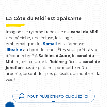
La Côte du Midi est apaisante
Imaginez le rythme tranquille du
canal du Midi
,
une péniche, une écluse, le village
emblématique du
Somail
et sa fameuse
librairie
au bord de l’eau ! Êtes-vous prêts à vous
déconnecter ? A
Sallèles d’Aude
, le
canal du
Midi
rejoint celui de la
Robine
grâce au
canal de
jonction
, pas de platanes pour cette voûte
arborée, ce sont des pins parasols qui montrent la
voie !
POUR PLUS D'INFO, CLIQUEZ ICI