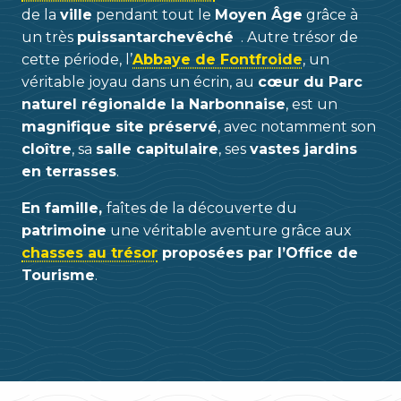
de la
ville
pendant tout le
Moyen Âge
grâce à
un très
puissant
archevêché
. Autre trésor de
cette période, l’
Abbaye de Fontfroide
, un
véritable joyau dans un écrin, au
cœur du Parc
naturel régional
de la Narbonnaise
, est un
magnifique site préservé
, avec notamment son
cloître
, sa
salle capitulaire
, ses
vastes jardins
en terrasses
.
En famille,
faîtes de la découverte du
patrimoine
une véritable aventure grâce aux
chasses au trésor
proposées par l’Office de
Tourisme
.