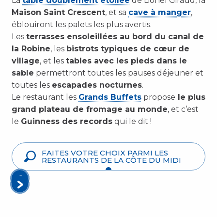
La
table doublement étoilée
de Lionel Giraud, la
Maison Saint Crescent
, et sa
cave à manger
,
éblouiront les palets les plus avertis.
Les
terrasses ensoleillées au bord du canal de
la Robine
, les
bistrots typiques de cœur de
village
, et les
tables avec les pieds dans le
sable
permettront toutes les pauses déjeuner et
toutes les
escapades nocturnes
.
Le restaurant les
Grands Buffets
propose
le plus
grand plateau de fromage au monde
, et c’est
le
Guinness des records
qui le dit !
FAITES VOTRE CHOIX PARMI LES
RESTAURANTS DE LA CÔTE DU MIDI