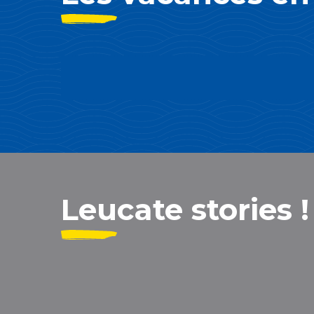
Leucate, Station Famill
Plus
Lire la suite
Leucate stories !