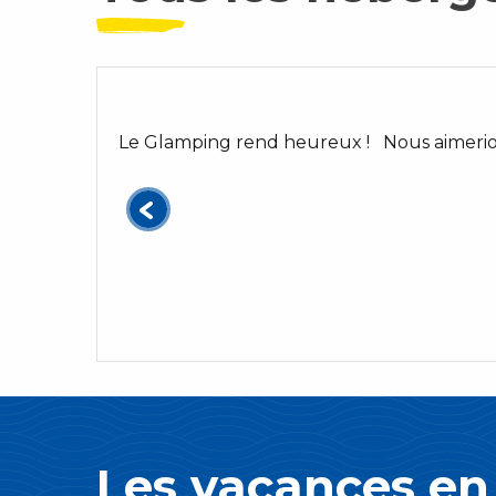
Le Glamping rend heureux ! Nous aimerio
Les vacances en 