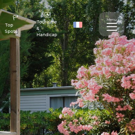
Menu
Tourisme
Top
&
Spots
Handicap