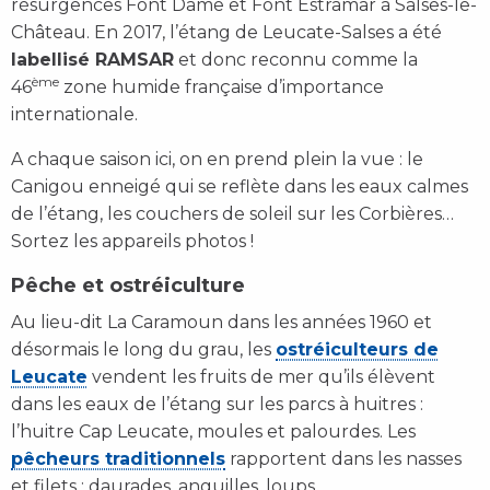
résurgences Font Dame et Font Estramar à Salses-le-
Château.
En 2017, l’étang de Leucate-Salses a été
labellisé RAMSAR
et donc reconnu comme la
ème
46
zone humide française d’importance
internationale.
A chaque saison ici, on en prend plein la vue : le
Canigou enneigé qui se reflète dans les eaux calmes
de l’étang, les couchers de soleil sur les Corbières…
Sortez les appareils photos !
Pêche et ostréiculture
Au lieu-dit La Caramoun dans les années 1960 et
désormais le long du grau, les
ostréiculteurs de
Leucate
vendent les fruits de mer qu’ils élèvent
dans les eaux de l’étang sur les parcs à huitres :
l’huitre Cap Leucate, moules et palourdes. Les
pêcheurs traditionnels
rapportent dans les nasses
et filets : daurades, anguilles, loups…