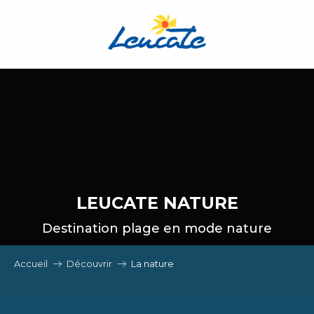
Aller
au
contenu
principal
LEUCATE NATURE
Destination plage en mode nature
Accueil
Découvrir
La nature