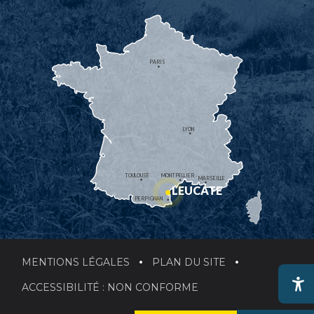
PARIS
LYON
TOULOUSE
MONTPELLIER
MARSEILLE
LEUCATE
PERPIGNAN
MENTIONS LÉGALES
PLAN DU SITE
ACCESSIBILITÉ : NON CONFORME
Ac