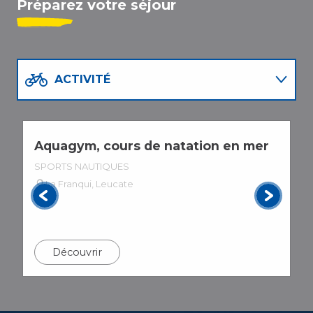
Préparez votre séjour
HOTEL Rêv'Hôtel
Mas des 4 Vents
LA MAISON BLEUE
MEUBLÉ DE TOURISME - Chantal CLEMENT
ACTIVITÉ
MEUBLÉS DE TOURISME - Colette et Pierre RAYNAUD -
VILLA 3 PIECES 6 couchages PORT LEUCATE
Meublé de Tourisme - Villa à Leucate Plage
RESTAURANTS
Meublé de Tourisme - Madame Tabes Hélène 306
Aquagym, cours de natation en mer
C
AGENDA
SPORTS NAUTIQUES
S
La Franqui, Leucate
Découvrir