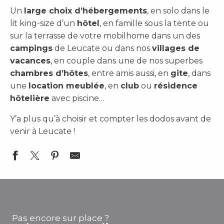
Un
large choix d’hébergements
, en solo dans le
lit king-size d’un
hôtel
, en famille sous la tente ou
sur la terrasse de votre mobilhome dans un des
campings
de Leucate ou dans nos
villages de
vacances
, en couple dans une de nos superbes
chambres d’hôtes
, entre amis aussi, en
gite
, dans
une
location meublée
, en
club
ou
résidence
hôtelière
avec piscine…
Y’a plus qu’à choisir et compter les dodos avant de
venir à Leucate !
Résidence Hôtelière Leukos
Sandaya - Domaine La Franqui
Maison Monsieur Pierre - Maison d'hôtes (Labellisée G
Pas encore sur place ?
MEUBLÉ DE TOURISME : Les Portes De La Plage