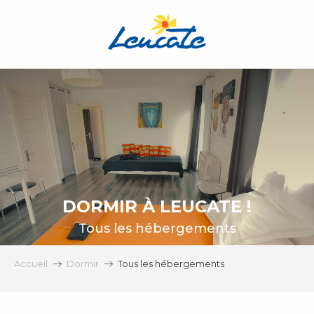
Aller
au
contenu
principal
DORMIR À LEUCATE !
Tous les hébergements
Accueil
Dormir
Tous les hébergements