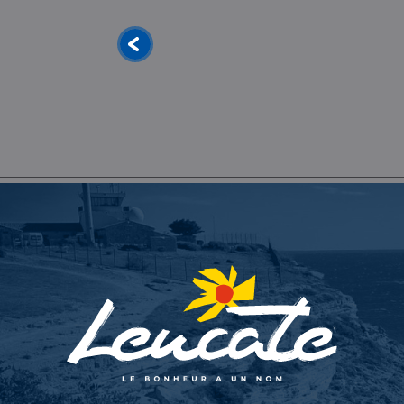
Casino Circus Leucate
CASINO
Port Leucate, Leucate
Découvrir