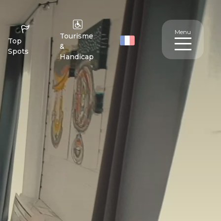
Menu
Tourisme
Top
&
Spots
Handicap