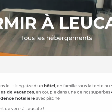
MIR À LEUCA
Tous les hébergements
ans le lit king-size d’un
hôtel
, en famille sous la tente o
ages de vacances
, en couple dans une de nos superbes
idence hôtelière
avec piscine…
nt de venir à Leucate !