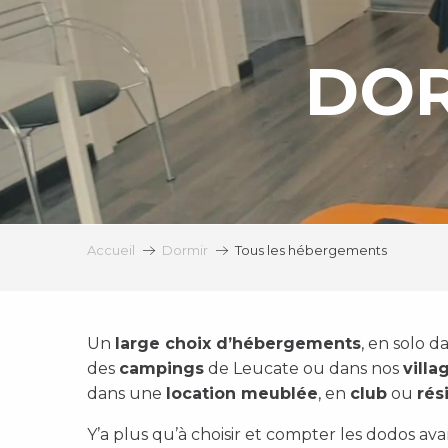
DOR
Accueil
Dormir
Tous les hébergements
Un
large choix d’hébergements
, en solo d
des
campings
de Leucate ou dans nos
vill
dans une
location meublée
, en
club
ou
rés
Y’a plus qu’à choisir et compter les dodos ava