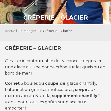
CRÊPERIE - GLACIER
Accueil
Manger
Crêperie – Glacier
CRÊPERIE – GLACIER
C’est un incontournable des vacances : déguster
une glace ou une bonne crêpe sur les quais ou en
bord de mer !
Cornet
3 boules ou
coupe de glac
e chantilly,
bâtonnet ou granités multicolores,
crêpe
aux
marrons ou au Nutella,
supplément chantilly
? il
y en a pour tous les goûts, sur place ou à
emporter !