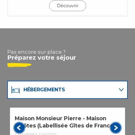
Découvrir
Pas encore sur place ?
Préparez votre séjour
HÉBERGEMENTS
ACTIVITÉS
Maison Monsieur Pierre - Maison
L
AGENDA
d'hôtes (Labellisée Gîtes de France)
C
CHAMBRES D'HÔTES