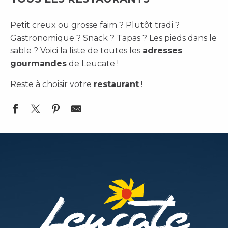
Petit creux ou grosse faim ? Plutôt tradi ?
Gastronomique ? Snack ? Tapas ? Les pieds dans le
sable ? Voici la liste de toutes les
adresses
gourmandes
de Leucate !
Reste à choisir votre
restaurant
!
Le Spot
Les Voiliers
Le Petit Anka Pizzeria
Pizzas Porto Fino
Sea Nema
Oscar Café
Loco Loco Resto
La Perle Marine