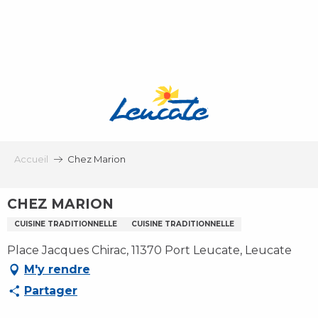
Aller
au
contenu
principal
Accueil
Chez Marion
CHEZ MARION
CUISINE TRADITIONNELLE
CUISINE TRADITIONNELLE
Place Jacques Chirac, 11370 Port Leucate, Leucate
M'y rendre
Partager