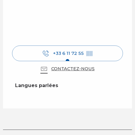
+33 6 11 72 55
▒▒
CONTACTEZ-NOUS
Langues parlées
Langues parlées