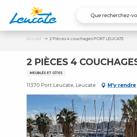
Aller
au
contenu
principal
Accueil
2 Pièces 4 couchages PORT LEUCATE
2 PIÈCES 4 COUCHAGE
MEUBLÉS ET GÎTES
11370 Port Leucate, Leucate
M'y rendre