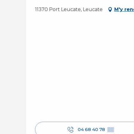
11370 Port Leucate, Leucate
M'y ren
04 68 40 78
▒▒