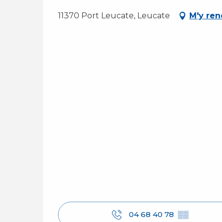
11370 Port Leucate, Leucate
M'y ren
04 68 40 78
▒▒