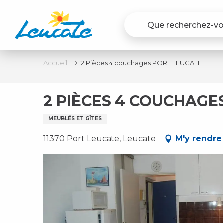
Aller
au
contenu
principal
Accueil
2 Pièces 4 couchages PORT LEUCATE
2 PIÈCES 4 COUCHAGE
MEUBLÉS ET GÎTES
11370 Port Leucate, Leucate
M'y rendre