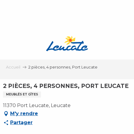
Aller
au
contenu
principal
Accueil
2 pièces, 4 personnes, Port Leucate
2 PIÈCES, 4 PERSONNES, PORT LEUCATE
MEUBLÉS ET GÎTES
11370 Port Leucate, Leucate
M'y rendre
Partager