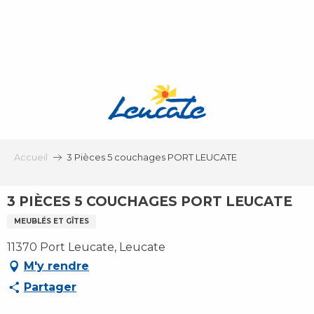
Aller
au
contenu
principal
Accueil
3 Pièces 5 couchages PORT LEUCATE
3 PIÈCES 5 COUCHAGES PORT LEUCATE
MEUBLÉS ET GÎTES
11370 Port Leucate, Leucate
M'y rendre
Partager