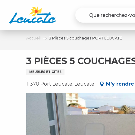
Aller
au
contenu
principal
Accueil
3 Pièces 5 couchages PORT LEUCATE
3 PIÈCES 5 COUCHAGE
MEUBLÉS ET GÎTES
11370 Port Leucate, Leucate
M'y rendre