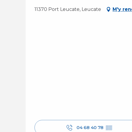
11370 Port Leucate, Leucate
M'y ren
04 68 40 78
▒▒