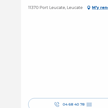
11370 Port Leucate, Leucate
M'y ren
04 68 40 78
▒▒