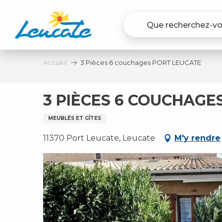
Aller
au
contenu
principal
Accueil
3 Pièces 6 couchages PORT LEUCATE
3 PIÈCES 6 COUCHAGE
MEUBLÉS ET GÎTES
11370 Port Leucate, Leucate
M'y rendre