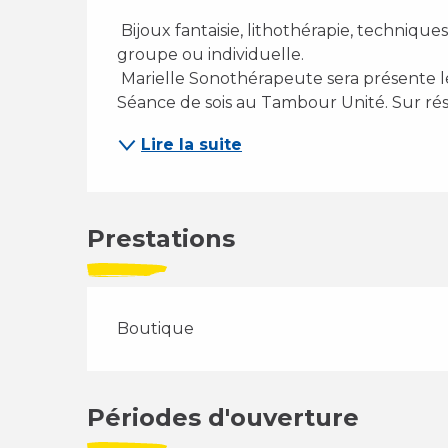
 Bijoux fantaisie, lithothérapie, techniques de bien-être, salon de thé, oracle, voyance en 
groupe ou individuelle. 
 Marielle Sonothérapeute sera présente le 18mai pour une journée à la boutique. 
Séance de sois au Tambour Unité. Sur ré
Lire la suite
Prestations
Boutique
Périodes d'ouverture