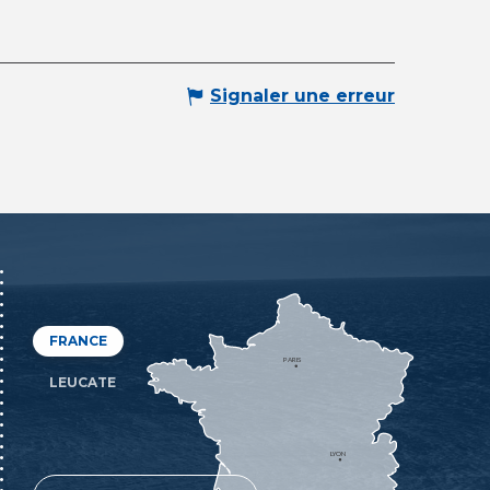
Signaler une erreur
FRANCE
PARIS
LEUCATE
LYON