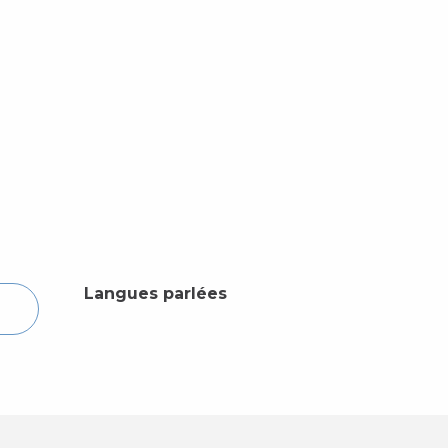
Langues parlées
Langues parlées