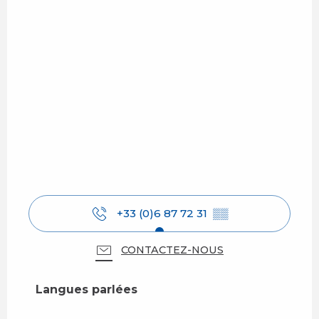
+33 (0)6 87 72 31
▒▒
CONTACTEZ-NOUS
Langues parlées
Langues parlées