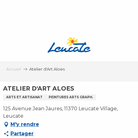
Aller
au
contenu
principal
Accueil
Atelier d'Art Aloes
ATELIER D'ART ALOES
ARTS ET ARTISANAT
PEINTURES ARTS GRAPH.
125 Avenue Jean Jaures, 11370 Leucate Village,
Leucate
M'y rendre
Partager