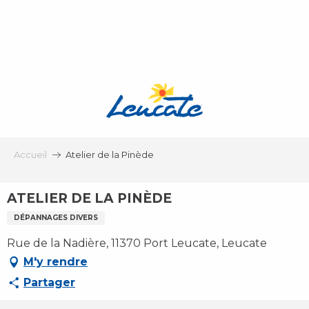
Aller
au
contenu
principal
Accueil
Atelier de la Pinède
ATELIER DE LA PINÈDE
DÉPANNAGES DIVERS
Rue de la Nadière, 11370 Port Leucate, Leucate
M'y rendre
Partager