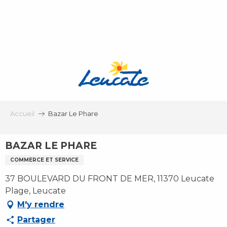
Aller
au
contenu
principal
Accueil
Bazar Le Phare
BAZAR LE PHARE
COMMERCE ET SERVICE
37 BOULEVARD DU FRONT DE MER, 11370 Leucate
Plage, Leucate
M'y rendre
Partager