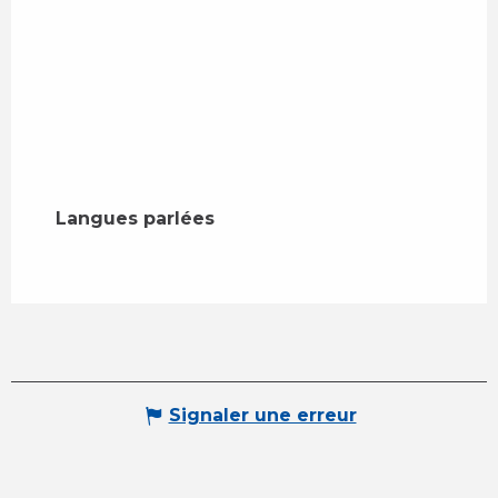
Langues parlées
Langues parlées
Signaler une erreur