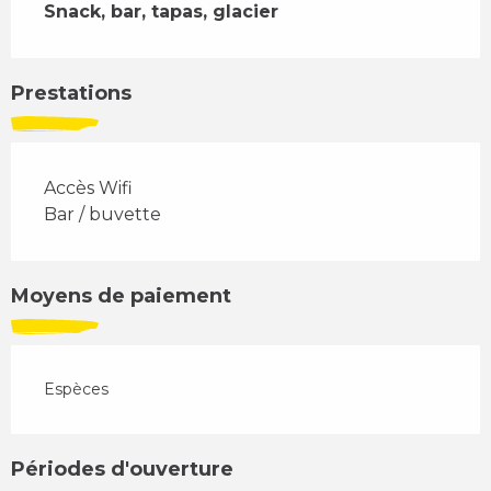
Snack, bar, tapas, glacier
Prestations
Accès Wifi
Bar / buvette
Moyens de paiement
Espèces
Périodes d'ouverture