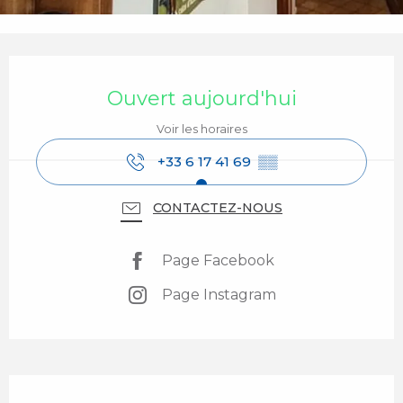
Ouverture et coordonnées
Ouvert aujourd'hui
Voir les horaires
+33 6 17 41 69
▒▒
CONTACTEZ-NOUS
Page Facebook
Page Instagram
Description