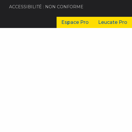
ACCESSIBILITÉ : NON CONFORME
Espace Pro
Leucate Pro