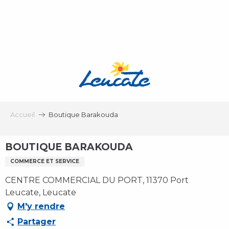
Aller
au
contenu
principal
Accueil
Boutique Barakouda
BOUTIQUE BARAKOUDA
COMMERCE ET SERVICE
CENTRE COMMERCIAL DU PORT, 11370 Port
Leucate, Leucate
M'y rendre
Partager