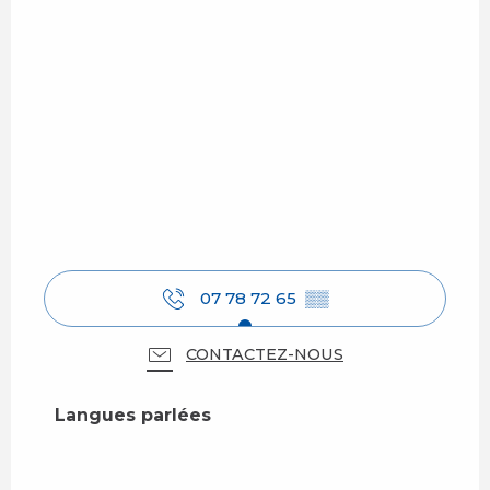
07 78 72 65
▒▒
CONTACTEZ-NOUS
Langues parlées
Langues parlées