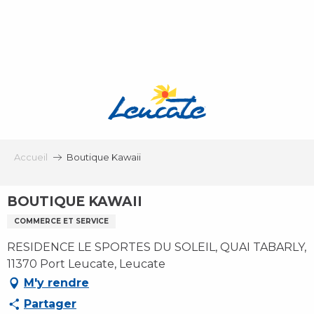
Aller
au
contenu
principal
Accueil
Boutique Kawaii
BOUTIQUE KAWAII
COMMERCE ET SERVICE
RESIDENCE LE SPORTES DU SOLEIL, QUAI TABARLY,
11370 Port Leucate, Leucate
M'y rendre
Partager