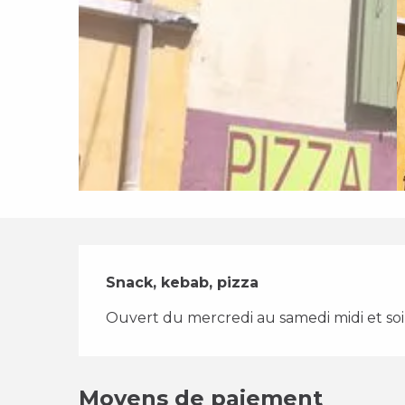
Description
Snack, kebab, pizza
Ouvert du mercredi au samedi midi et soi
Moyens de paiement