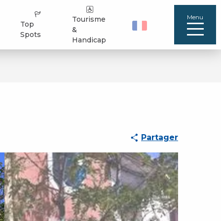
Menu
Tourisme
Top
&
Spots
Handicap
Partager