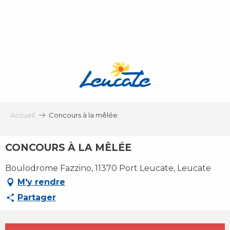
Aller
au
contenu
principal
Accueil
Concours à la mêlée
CONCOURS À LA MÊLÉE
Boulodrome Fazzino, 11370 Port Leucate, Leucate
M'y rendre
Partager