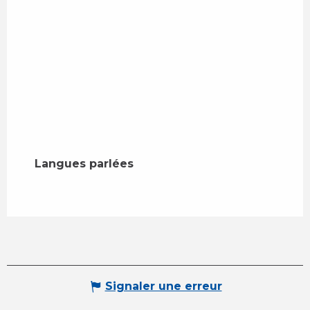
Langues parlées
Langues parlées
Signaler une erreur