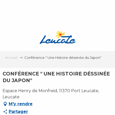
Aller
au
contenu
principal
Accueil
Conférence " Une Histoire déssinée du Japon"
CONFÉRENCE " UNE HISTOIRE DÉSSINÉE
DU JAPON"
Espace Henry de Monfreid, 11370 Port Leucate,
Leucate
M'y rendre
Partager