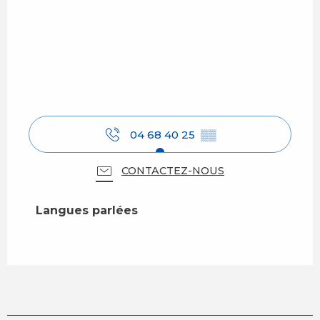
04 68 40 25
▒▒
CONTACTEZ-NOUS
Langues parlées
Langues parlées