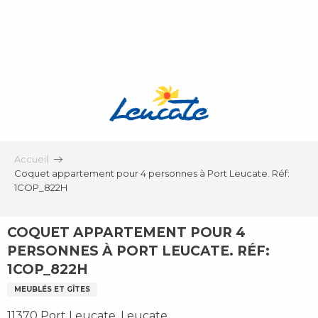
Aller
au
contenu
principal
Accueil
Coquet appartement pour 4 personnes à Port Leucate. Réf:
1COP_822H
COQUET APPARTEMENT POUR 4
PERSONNES À PORT LEUCATE. RÉF:
1COP_822H
MEUBLÉS ET GÎTES
11370 Port Leucate, Leucate