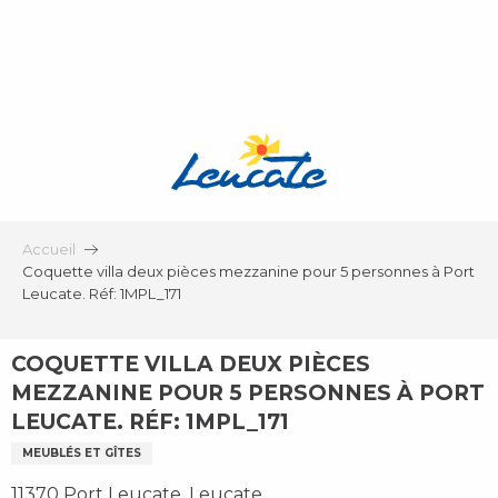
Aller
au
contenu
principal
Accueil
Coquette villa deux pièces mezzanine pour 5 personnes à Port
Leucate. Réf: 1MPL_171
COQUETTE VILLA DEUX PIÈCES
MEZZANINE POUR 5 PERSONNES À PORT
LEUCATE. RÉF: 1MPL_171
MEUBLÉS ET GÎTES
11370 Port Leucate, Leucate