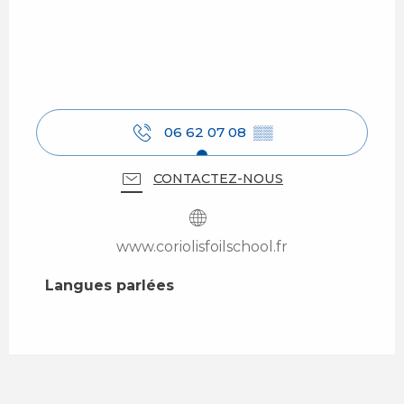
06 62 07 08
▒▒
CONTACTEZ-NOUS
www.coriolisfoilschool.fr
Langues parlées
Langues parlées