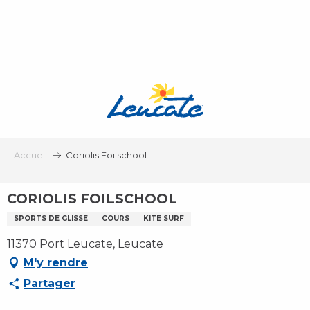
Aller
au
contenu
principal
Accueil
Coriolis Foilschool
CORIOLIS FOILSCHOOL
SPORTS DE GLISSE
COURS
KITE SURF
11370 Port Leucate, Leucate
M'y rendre
Partager