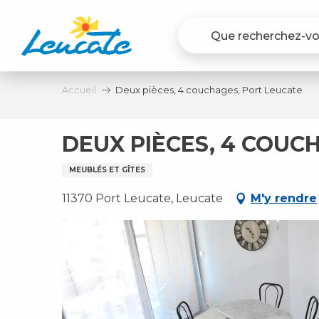
Aller
au
contenu
principal
Accueil
Deux pièces, 4 couchages, Port Leucate
DEUX PIÈCES, 4 COUC
MEUBLÉS ET GÎTES
11370 Port Leucate, Leucate
M'y rendre