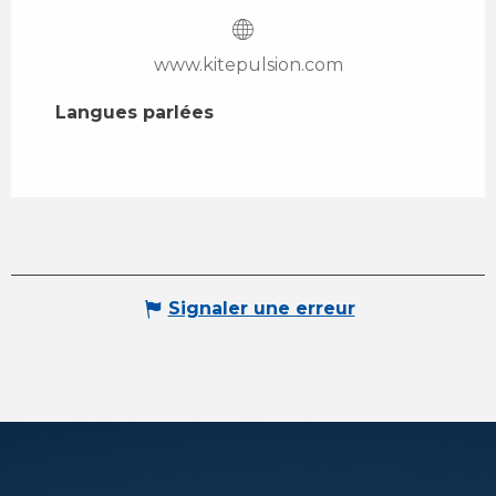
www.kitepulsion.com
Langues parlées
Langues parlées
Signaler une erreur