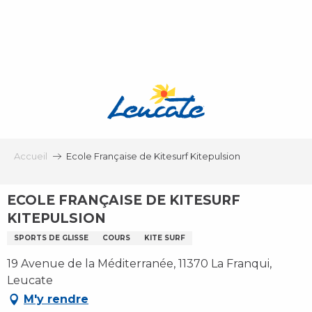
Aller
au
contenu
principal
Accueil
Ecole Française de Kitesurf Kitepulsion
ECOLE FRANÇAISE DE KITESURF
KITEPULSION
SPORTS DE GLISSE
COURS
KITE SURF
19 Avenue de la Méditerranée, 11370 La Franqui,
Leucate
M'y rendre