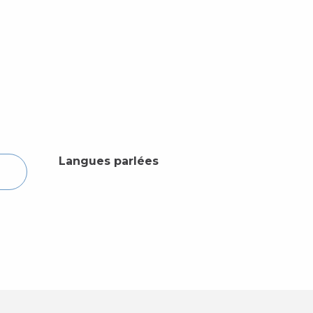
Langues parlées
Langues parlées