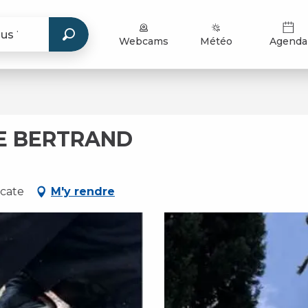
Webcams
Météo
Agenda
SE BERTRAND
ucate
M'y rendre