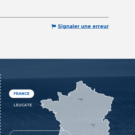
Signaler une erreur
FRANCE
PARIS
LEUCATE
LYON