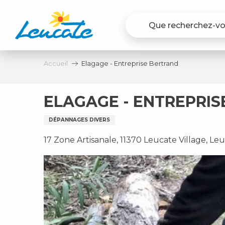
Aller
au
contenu
principal
Accueil
Elagage - Entreprise Bertrand
ELAGAGE - ENTREPRI
DÉPANNAGES DIVERS
17 Zone Artisanale, 11370 Leucate Village, Le