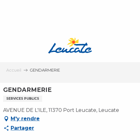
Aller
au
contenu
principal
Accueil
GENDARMERIE
GENDARMERIE
SERVICES PUBLICS
AVENUE DE L'ILE, 11370 Port Leucate, Leucate
M'y rendre
Partager