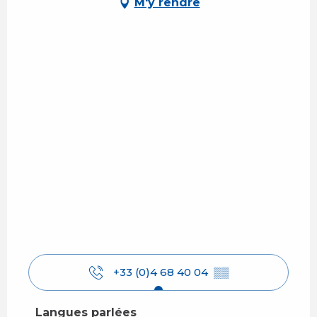
M'y rendre
+33 (0)4 68 40 04
▒▒
Langues parlées
Langues parlées