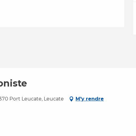
oniste
1370 Port Leucate, Leucate
M'y rendre