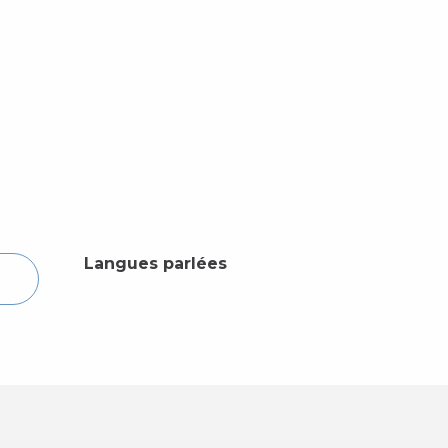
Langues parlées
Langues parlées