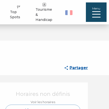
Menu
Tourisme
Top
&
Spots
Handicap
Partager
Ouverture et coordo
Horaires non définis
Voir les horaires