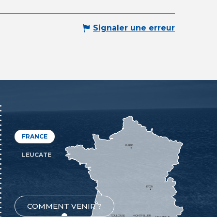
Signaler une erreur
FRANCE
PARIS
LEUCATE
LYON
COMMENT VENIR ?
TOULOUSE
MONTPELLIER
MARSEILLE