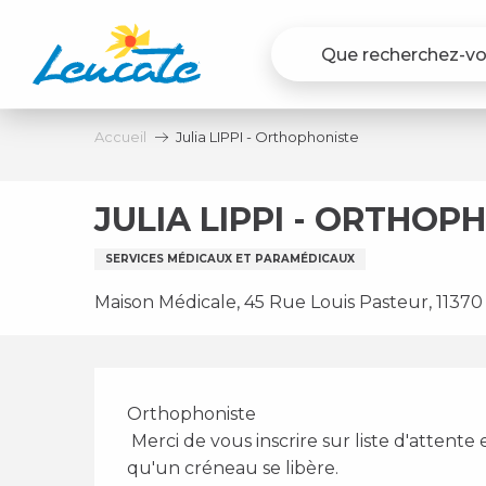
Aller
au
contenu
principal
Accueil
Julia LIPPI - Orthophoniste
JULIA LIPPI - ORTHOP
SERVICES MÉDICAUX ET PARAMÉDICAUX
Maison Médicale, 45 Rue Louis Pasteur, 11370
Description
Orthophoniste 
 Merci de vous inscrire sur liste d'attente en ligne sur DOCORGA, je vous rappellerai dès 
qu'un créneau se libère.