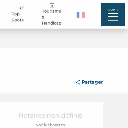
Menu
Tourisme
Top
&
Spots
Handicap
Partager
Ouverture et coordo
Horaires non définis
Voir les horaires