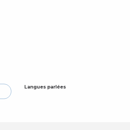
Langues parlées
Langues parlées