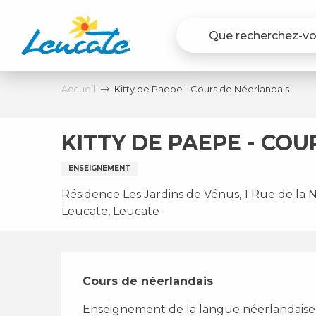
Aller
au
contenu
principal
Accueil
Kitty de Paepe - Cours de Néerlandais
KITTY DE PAEPE - CO
ENSEIGNEMENT
Résidence Les Jardins de Vénus, 1 Rue de la 
Leucate, Leucate
Description
Cours de néerlandais
Enseignement de la langue néerlandaise a