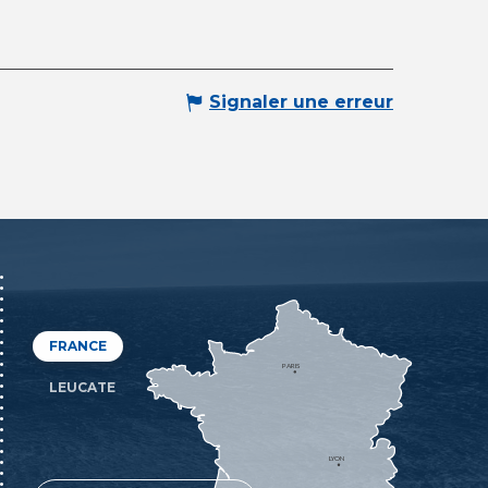
Signaler une erreur
FRANCE
PARIS
LEUCATE
LYON