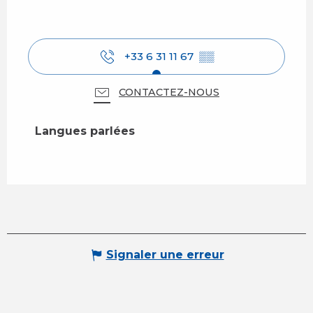
+33 6 31 11 67
▒▒
CONTACTEZ-NOUS
Langues parlées
Langues parlées
Signaler une erreur