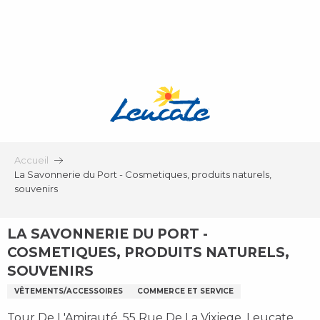
Aller
au
contenu
principal
Accueil
La Savonnerie du Port - Cosmetiques, produits naturels,
souvenirs
LA SAVONNERIE DU PORT -
COSMETIQUES, PRODUITS NATURELS,
SOUVENIRS
VÊTEMENTS/ACCESSOIRES
COMMERCE ET SERVICE
Tour De L'Amirauté, 55 Rue De La Vixiege, Leucate,