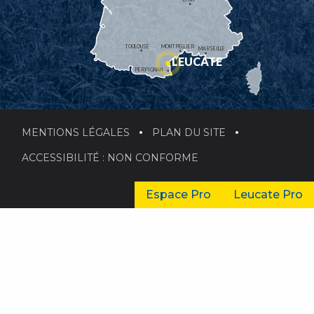
TOULOUSE
MONTPELLIER
MARSEILLE
LEUCATE
PERPIGNAN
MENTIONS LÉGALES
PLAN DU SITE
ACCESSIBILITÉ : NON CONFORME
Espace Pro
Leucate Pro