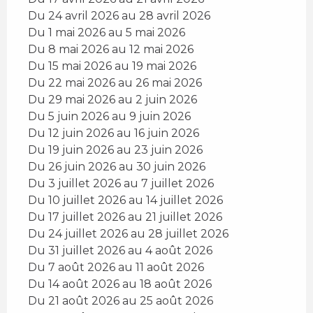
Du 24 avril 2026 au 28 avril 2026
Du 1 mai 2026 au 5 mai 2026
Du 8 mai 2026 au 12 mai 2026
Du 15 mai 2026 au 19 mai 2026
Du 22 mai 2026 au 26 mai 2026
Du 29 mai 2026 au 2 juin 2026
Du 5 juin 2026 au 9 juin 2026
Du 12 juin 2026 au 16 juin 2026
Du 19 juin 2026 au 23 juin 2026
Du 26 juin 2026 au 30 juin 2026
Du 3 juillet 2026 au 7 juillet 2026
Du 10 juillet 2026 au 14 juillet 2026
Du 17 juillet 2026 au 21 juillet 2026
Du 24 juillet 2026 au 28 juillet 2026
Du 31 juillet 2026 au 4 août 2026
Du 7 août 2026 au 11 août 2026
Du 14 août 2026 au 18 août 2026
Du 21 août 2026 au 25 août 2026