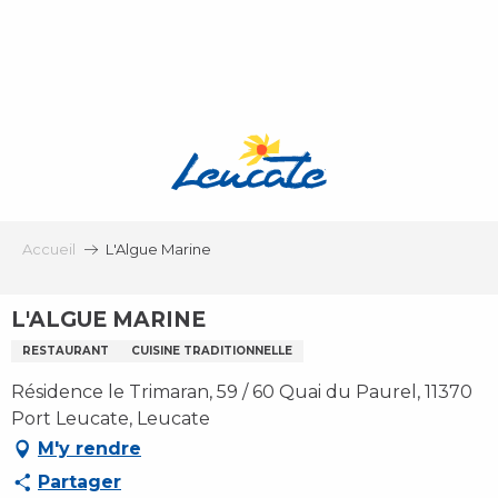
Aller
au
contenu
principal
Accueil
L'Algue Marine
L'ALGUE MARINE
RESTAURANT
CUISINE TRADITIONNELLE
Résidence le Trimaran, 59 / 60 Quai du Paurel, 11370
Port Leucate, Leucate
M'y rendre
Partager