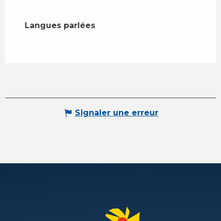
Langues parlées
Langues parlées
Signaler une erreur