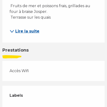
 Fruits de mer et poissons frais, grillades au 
four à braise Josper. 
 Terrasse sur les quais 
Lire la suite
Prestations
Accès Wifi
Offres de prestations
Labels
Labels