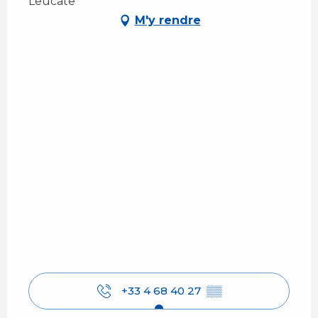
Leucate
M'y rendre
+33 4 68 40 27
▒▒