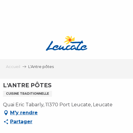
Aller
au
contenu
principal
Accueil
L'Antre pôtes
L'ANTRE PÔTES
CUISINE TRADITIONNELLE
Quai Eric Tabarly, 11370 Port Leucate, Leucate
M'y rendre
Partager