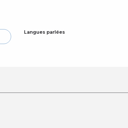
Langues parlées
Langues parlées