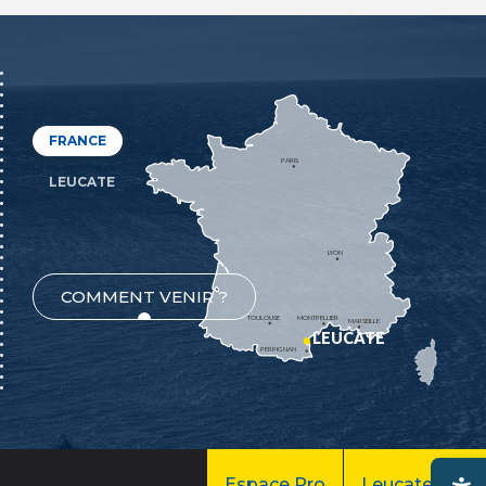
FRANCE
PARIS
LEUCATE
LYON
COMMENT VENIR ?
TOULOUSE
MONTPELLIER
MARSEILLE
LEUCATE
PERPIGNAN
Espace Pro
Leucate Pro