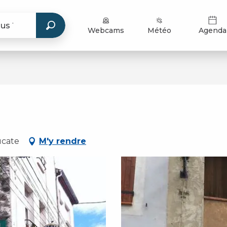
Webcams
Météo
Agenda
ucate
M'y rendre