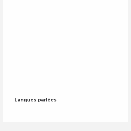
Langues parlées
Langues parlées