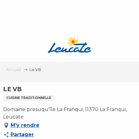
Aller
au
contenu
principal
Accueil
Le VB
LE VB
CUISINE TRADITIONNELLE
Domaine presuqu'île La Franqui, 11370 La Franqui,
Leucate
M'y rendre
Partager