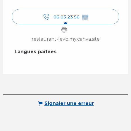
06 03 23 56
▒▒
restaurant-levb.my.canva.site
Langues parlées
Langues parlées
Signaler une erreur