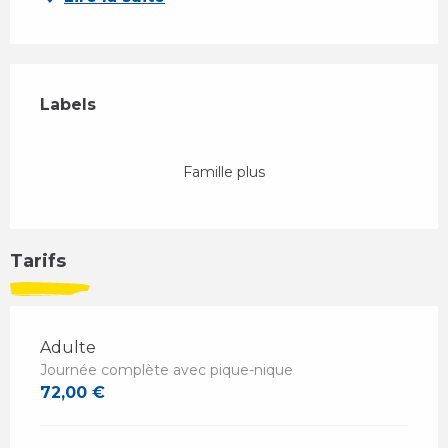
Offres de prestations
Labels
Labels
Famille plus
Tarifs
Adulte
Journée complète avec pique-nique
72,00 €