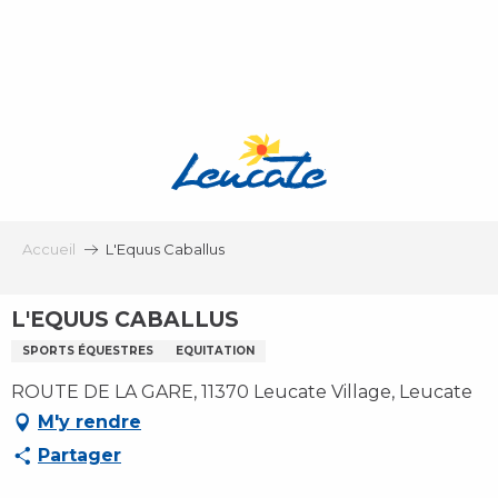
Aller
au
contenu
principal
Accueil
L'Equus Caballus
L'EQUUS CABALLUS
SPORTS ÉQUESTRES
EQUITATION
ROUTE DE LA GARE, 11370 Leucate Village, Leucate
M'y rendre
Partager