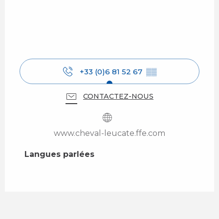
+33 (0)6 81 52 67
▒▒
CONTACTEZ-NOUS
www.cheval-leucate.ffe.com
Langues parlées
Langues parlées