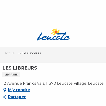
Aller
au
contenu
principal
Accueil
Les Libreurs
LES LIBREURS
LIBRAIRIE
12 Avenue Franics Vals, 11370 Leucate Village, Leucate
M'y rendre
Partager