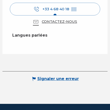
+33 4 68 40 18
▒▒
CONTACTEZ-NOUS
Langues parlées
Langues parlées
Signaler une erreur