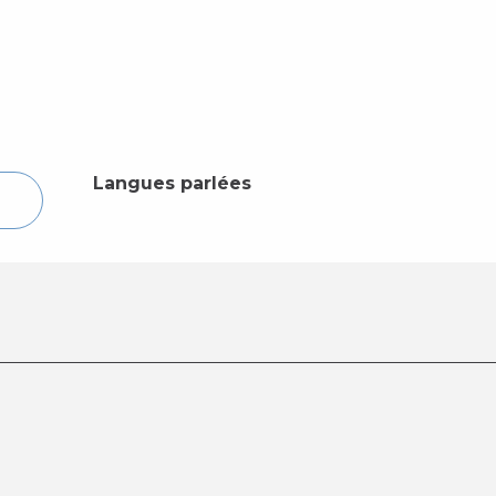
Langues parlées
Langues parlées