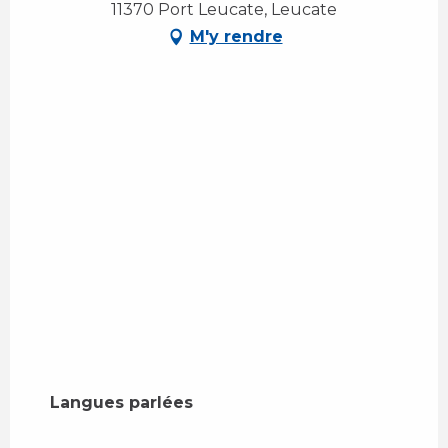
11370 Port Leucate, Leucate
M'y rendre
Langues parlées
Langues parlées