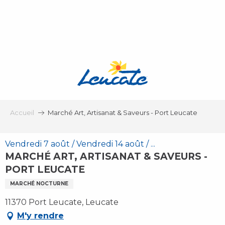
Aller
au
contenu
principal
Accueil
Marché Art, Artisanat & Saveurs - Port Leucate
Vendredi 7 août / Vendredi 14 août / ...
MARCHÉ ART, ARTISANAT & SAVEURS -
PORT LEUCATE
MARCHÉ NOCTURNE
11370 Port Leucate, Leucate
M'y rendre