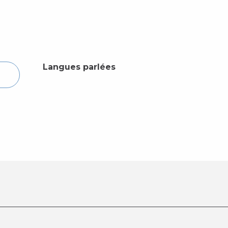
Langues parlées
Langues parlées