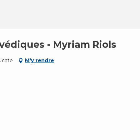
védiques - Myriam Riols
ucate
M'y rendre