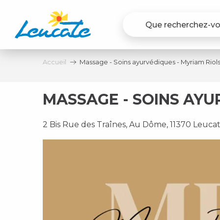
Aller
au
contenu
principal
Accueil
Massage - Soins ayurvédiques - Myriam Riol
MASSAGE - SOINS AYU
2 Bis Rue des Traînes, Au Dôme, 11370 Leuca