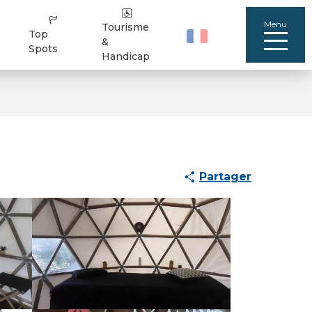
Menu
Tourisme
Top
&
Spots
Handicap
Partager