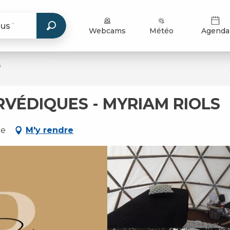
Webcams
Météo
Agenda
s
RVÉDIQUES - MYRIAM RIOLS
te
M'y rendre