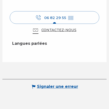
06 82 29 55
▒▒
CONTACTEZ-NOUS
Langues parlées
Langues parlées
Signaler une erreur